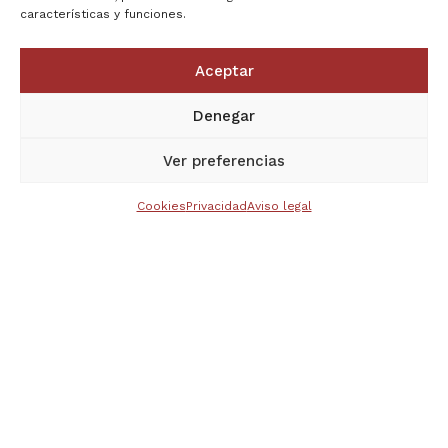
características y funciones.
Aceptar
Denegar
Ver preferencias
Cookies
Privacidad
Aviso legal
Archivo Capitular de
Coria (A.A.Co)
– Municipio: CORIA.