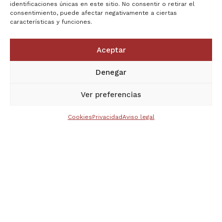
identificaciones únicas en este sitio. No consentir o retirar el
consentimiento, puede afectar negativamente a ciertas
características y funciones.
Aceptar
Denegar
Ver preferencias
Cookies
Privacidad
Aviso legal
El museo
A través de un cancel rococó de finales del siglo
XVIII y timbrado por una tiara y las llaves pontificias
se accede a las salas del museo, estancias
realizadas a finales del siglo XVI con proyecto de
Juan Bravo.