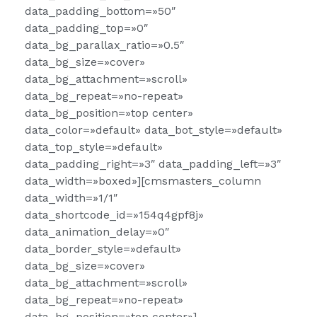
data_padding_bottom=»50″
data_padding_top=»0″
data_bg_parallax_ratio=»0.5″
data_bg_size=»cover»
data_bg_attachment=»scroll»
data_bg_repeat=»no-repeat»
data_bg_position=»top center»
data_color=»default» data_bot_style=»default»
data_top_style=»default»
data_padding_right=»3″ data_padding_left=»3″
data_width=»boxed»][cmsmasters_column
data_width=»1/1″
data_shortcode_id=»154q4gpf8j»
data_animation_delay=»0″
data_border_style=»default»
data_bg_size=»cover»
data_bg_attachment=»scroll»
data_bg_repeat=»no-repeat»
data_bg_position=»top center»]