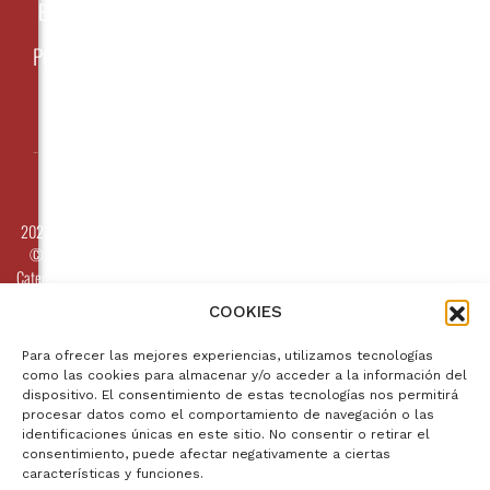
ENGLISH
PORTUGUÊS
2023
©
Catedral
de
COOKIES
Coria
–
Para ofrecer las mejores experiencias, utilizamos tecnologías
Mantel
como las cookies para almacenar y/o acceder a la información del
sagrado
dispositivo. El consentimiento de estas tecnologías nos permitirá
de
procesar datos como el comportamiento de navegación o las
Coria
identificaciones únicas en este sitio. No consentir o retirar el
consentimiento, puede afectar negativamente a ciertas
Aviso
características y funciones.